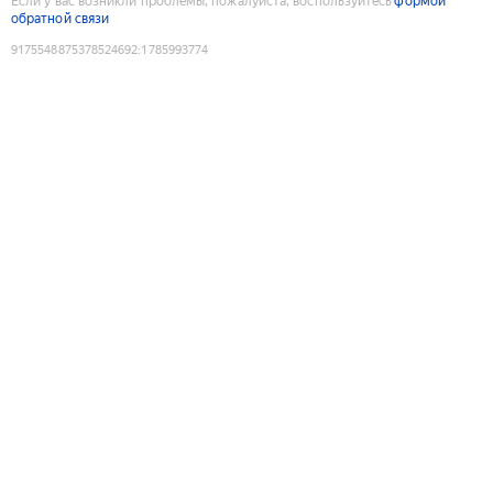
Если у вас возникли проблемы, пожалуйста, воспользуйтесь
формой
обратной связи
9175548875378524692
:
1785993774