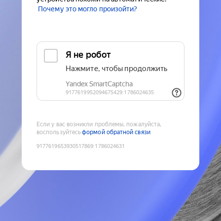
Почему это могло произойти?
Если у вас возникли проблемы, пожалуйста,
воспользуйтесь
формой обратной связи
9177619653930517869
:
1786024631