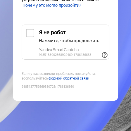
Почему это могло произойти?
Если у вас возникли проблемы, пожалуйста,
воспользуйтесь
формой обратной связи
9185137759569580725
:
1786136660