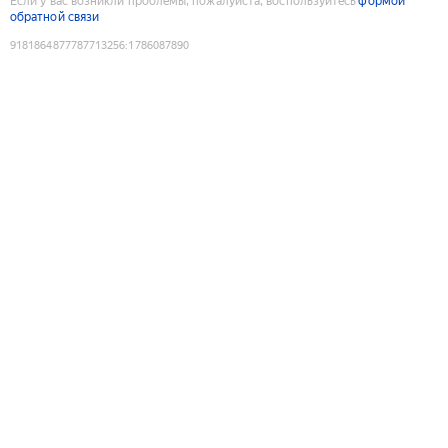
Если у вас возникли проблемы, пожалуйста, воспользуйтесь
формой
обратной связи
9181864877787713256
:
1786087890