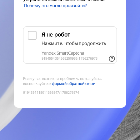
Почему это могло произойти?
Если у вас возникли проблемы, пожалуйста,
воспользуйтесь
формой обратной связи
9194554118011356847
:
1786276974