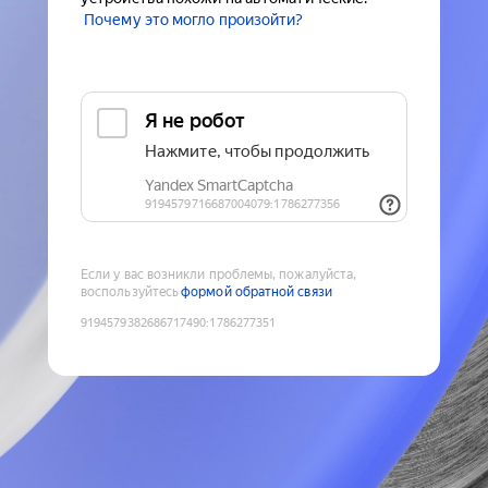
Почему это могло произойти?
Если у вас возникли проблемы, пожалуйста,
воспользуйтесь
формой обратной связи
9194579382686717490
:
1786277351