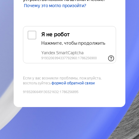
Почему это могло произойти?
Если у вас возникли проблемы, пожалуйста,
воспользуйтесь
формой обратной связи
9193206649130321632
:
1786256895