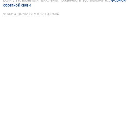
Если у вас возникли проблемы, пожалуйста, воспользуйтесь
формой
обратной связи
9184194516702988710
:
1786122604