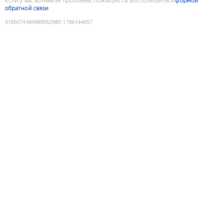
Если у вас возникли проблемы, пожалуйста, воспользуйтесь
формой
обратной связи
9185674484989562985
:
1786144657