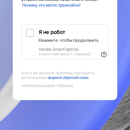
Почему это могло произойти?
Если у вас возникли проблемы, пожалуйста,
воспользуйтесь
формой обратной связи
9195053923624026938
:
1786284422