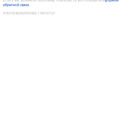
Если у вас возникли проблемы, пожалуйста, воспользуйтесь
формой
обратной связи
9183155463920554382
:
1786107121