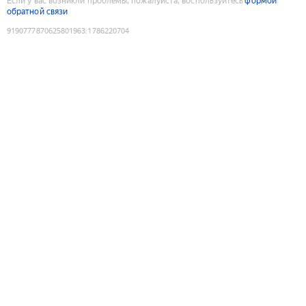
Если у вас возникли проблемы, пожалуйста, воспользуйтесь
формой
обратной связи
9190777870625801963
:
1786220704