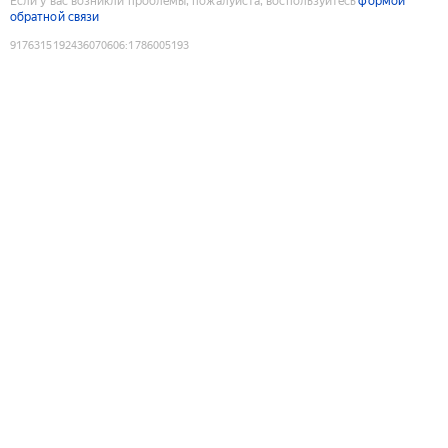
Если у вас возникли проблемы, пожалуйста, воспользуйтесь
формой
обратной связи
9176315192436070606
:
1786005193