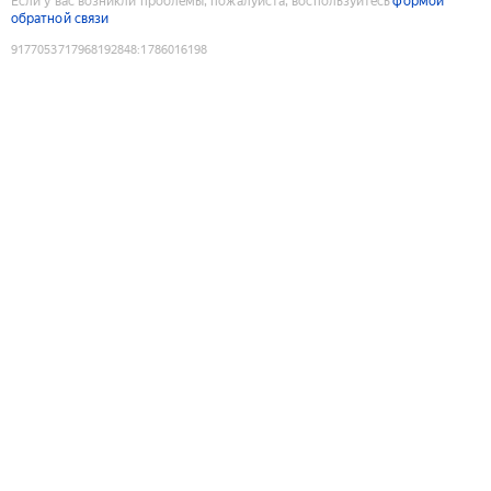
Если у вас возникли проблемы, пожалуйста, воспользуйтесь
формой
обратной связи
9177053717968192848
:
1786016198