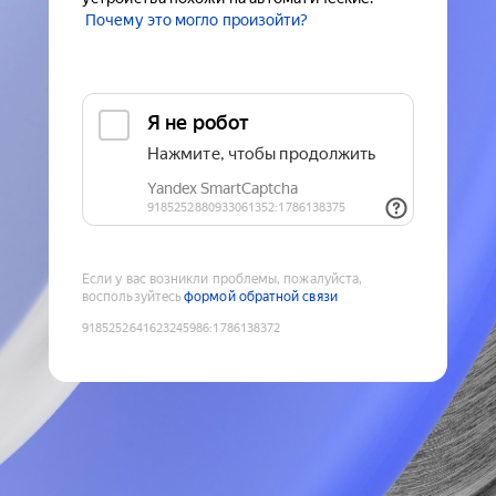
Почему это могло произойти?
Если у вас возникли проблемы, пожалуйста,
воспользуйтесь
формой обратной связи
9185252641623245986
:
1786138372