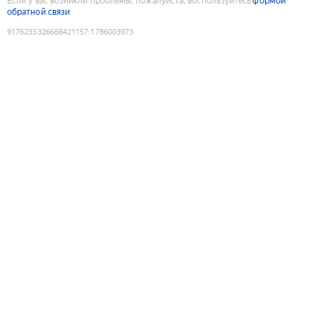
Если у вас возникли проблемы, пожалуйста, воспользуйтесь
формой
обратной связи
9176233326668421157
:
1786003973