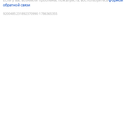
Если у вас возникли проблемы, пожалуйста, воспользуйтесь
формой
обратной связи
9200485231892370990
:
1786365355