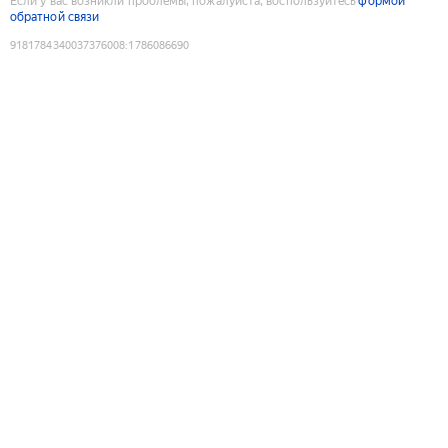
Если у вас возникли проблемы, пожалуйста, воспользуйтесь
формой
обратной связи
9181784340037376008
:
1786086690