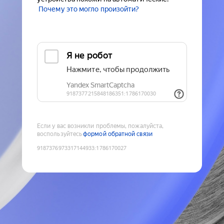
Почему это могло произойти?
Если у вас возникли проблемы, пожалуйста,
воспользуйтесь
формой обратной связи
9187376973317144933
:
1786170027