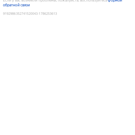
Если у вас возникли проблемы, пожалуйста, воспользуйтесь
формой
обратной связи
9192986352741520043
:
1786253613