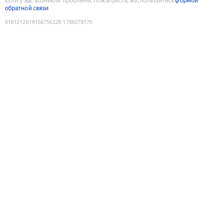
Если у вас возникли проблемы, пожалуйста, воспользуйтесь
формой
обратной связи
9181212619156756328
:
1786078170