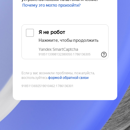
Почему это могло произойти?
Если у вас возникли проблемы, пожалуйста,
воспользуйтесь
формой обратной связи
9185113692519010462
:
1786136301