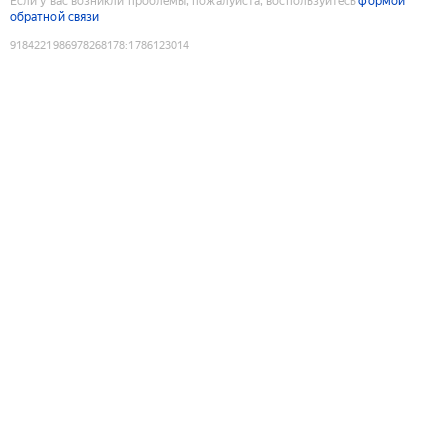
Если у вас возникли проблемы, пожалуйста, воспользуйтесь
формой
обратной связи
9184221986978268178
:
1786123014