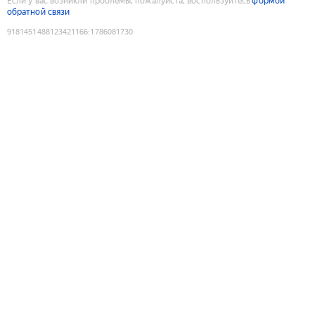
Если у вас возникли проблемы, пожалуйста, воспользуйтесь
формой
обратной связи
9181451488123421166
:
1786081730