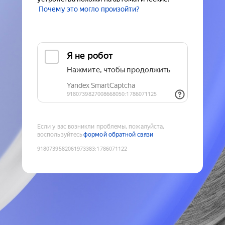
Почему это могло произойти?
Если у вас возникли проблемы, пожалуйста,
воспользуйтесь
формой обратной связи
9180739582061973383
:
1786071122