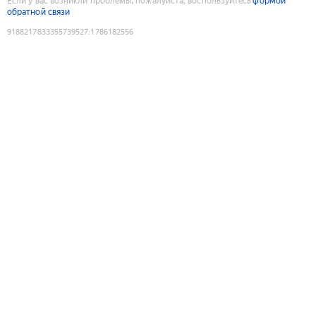
Если у вас возникли проблемы, пожалуйста, воспользуйтесь
формой
обратной связи
9188217833355739527
:
1786182556