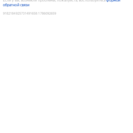
Если у вас возникли проблемы, пожалуйста, воспользуйтесь
формой
обратной связи
9182184925731491658
:
1786092659