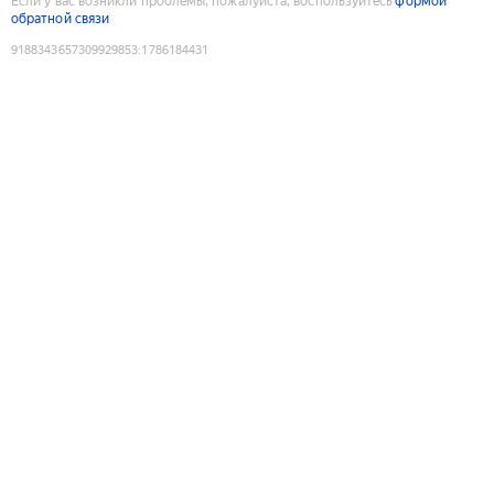
Если у вас возникли проблемы, пожалуйста, воспользуйтесь
формой
обратной связи
9188343657309929853
:
1786184431