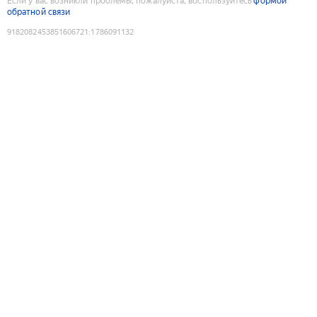
Если у вас возникли проблемы, пожалуйста, воспользуйтесь
формой
обратной связи
9182082453851606721
:
1786091132