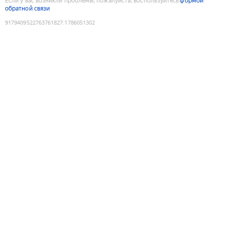
Если у вас возникли проблемы, пожалуйста, воспользуйтесь
формой
обратной связи
9179409522763761827
:
1786051302