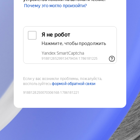
Почему это могло произойти?
Если у вас возникли проблемы, пожалуйста,
воспользуйтесь
формой обратной связи
9188128250070306168
:
1786181221