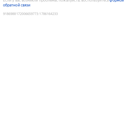
Если у вас возникли проблемы, пожалуйста, воспользуйтесь
формой
обратной связи
9186988172006659773
:
1786164233