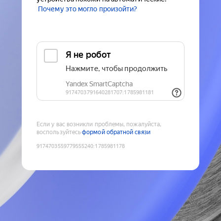
Почему это могло произойти?
Если у вас возникли проблемы, пожалуйста,
воспользуйтесь
формой обратной связи
9174703559779555240
:
1785981178