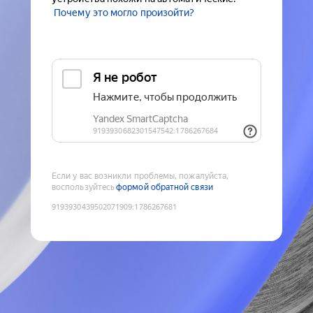
Почему это могло произойти?
Если у вас возникли проблемы, пожалуйста,
воспользуйтесь
формой обратной связи
9193930439502071909
:
1786267681