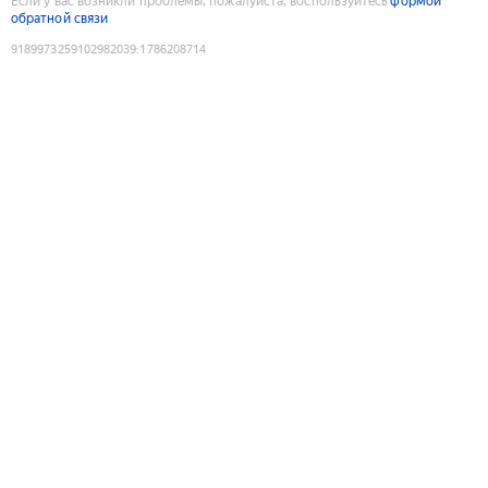
Если у вас возникли проблемы, пожалуйста, воспользуйтесь
формой
обратной связи
9189973259102982039
:
1786208714