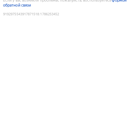
Если у вас возникли проблемы, пожалуйста, воспользуйтесь
формой
обратной связи
9192975543917871518
:
1786253452