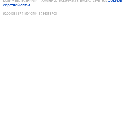
Если у вас возникли проблемы, пожалуйста, воспользуйтесь
формой
обратной связи
9200038867416910504
:
1786358703