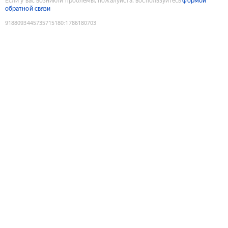
Если у вас возникли проблемы, пожалуйста, воспользуйтесь
формой
обратной связи
9188093445735715180
:
1786180703