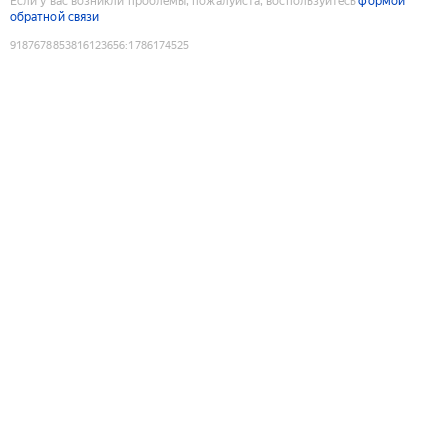
Если у вас возникли проблемы, пожалуйста, воспользуйтесь
формой
обратной связи
9187678853816123656
:
1786174525