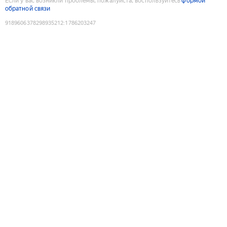
Если у вас возникли проблемы, пожалуйста, воспользуйтесь
формой
обратной связи
9189606378298935212
:
1786203247