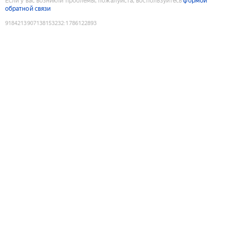
Если у вас возникли проблемы, пожалуйста, воспользуйтесь
формой
обратной связи
9184213907138153232
:
1786122893