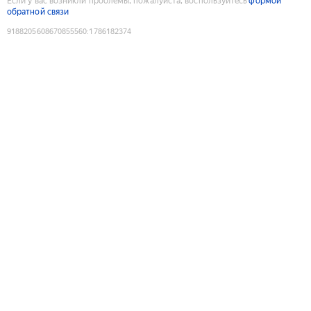
Если у вас возникли проблемы, пожалуйста, воспользуйтесь
формой
обратной связи
9188205608670855560
:
1786182374