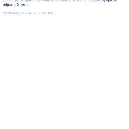
Если у вас возникли проблемы, пожалуйста, воспользуйтесь
формой
обратной связи
9179426062951254151
:
1786051549