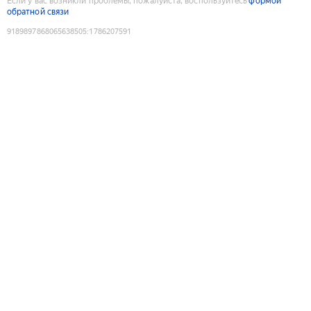
Если у вас возникли проблемы, пожалуйста, воспользуйтесь
формой
обратной связи
9189897868065638505
:
1786207591