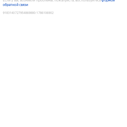
Если у вас возникли проблемы, пожалуйста, воспользуйтесь
формой
обратной связи
9183140727954869880
:
1786106902