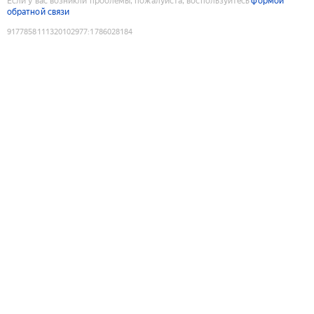
Если у вас возникли проблемы, пожалуйста, воспользуйтесь
формой
обратной связи
9177858111320102977
:
1786028184