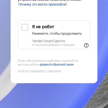
Почему это могло произойти?
Если у вас возникли проблемы, пожалуйста,
воспользуйтесь
формой обратной связи
9178278174690908332
:
1786034444