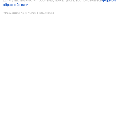
Если у вас возникли проблемы, пожалуйста, воспользуйтесь
формой
обратной связи
9193740084739573494
:
1786264844