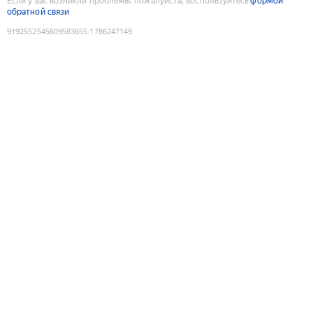
Если у вас возникли проблемы, пожалуйста, воспользуйтесь
формой
обратной связи
9192552545609583655
:
1786247149