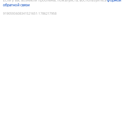
Если у вас возникли проблемы, пожалуйста, воспользуйтесь
формой
обратной связи
9190593608341521651
:
1786217958